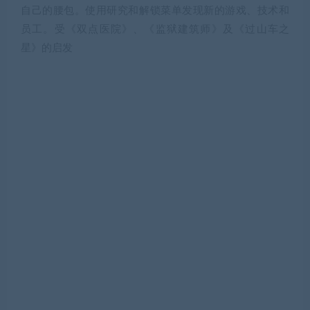
自己的腰包。使用研究和解锁菜单发现新的游戏、技术和
员工。受《双点医院》、《监狱建筑师》及《过山车之
星》的启发
核心特色
设计与建造
为客人提供各种娱乐活动，包括手杆、弹球、经典、现
代、射手、游泳、冰球、虚拟现实等等。通过购买独特的