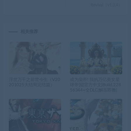
浮世万千之前世今生（V20
成为皇帝! 我的万亿美女星
201025大结局完结篇）
球帝国|官方中文|Build.228
56344+全DLC|解压即撸|
京东迷城eX+/Tokyo Xanad
伊苏7/Ys Seven
u eX+
游戏搜索