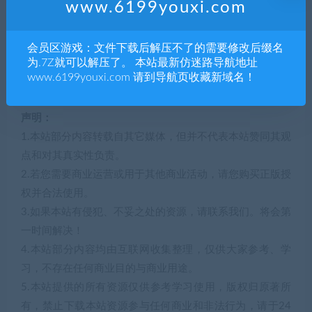
www.6199youxi.com
点和对其真实性负责。
2.若您需要商业运营或用于其他商业活动，请您购买正版授
权并合法使用。
会员区游戏：文件下载后解压不了的需要修改后缀名
3.如果本站有侵犯、不妥之处的资源，请联系我们。将会第
为.7Z就可以解压了。 本站最新仿迷路导航地址
www.6199youxi.com 请到导航页收藏新域名！
一时间解决！
4.本站部分内容均由互联网收集整理，仅供大家参考、学
习，不存在任何商业目的与商业用途。
5.本站提供的所有资源仅供参考学习使用，版权归原著所
有，禁止下载本站资源参与任何商业和非法行为，请于24
小时之内删除!
解压码729258
5
积分