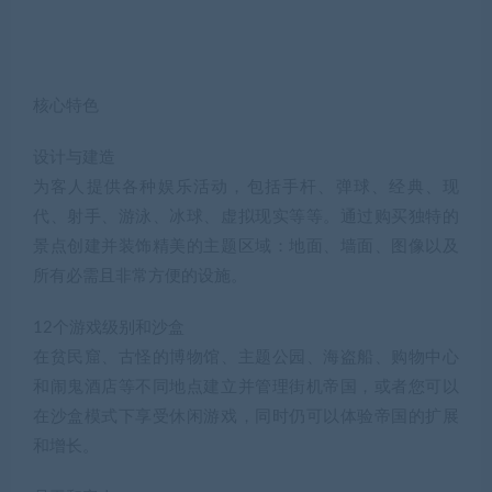
景点创建并装饰精美的主题区域：地面、墙面、图像以及
所有必需且非常方便的设施。
12个游戏级别和沙盒
在贫民窟、古怪的博物馆、主题公园、海盗船、购物中心
和闹鬼酒店等不同地点建立并管理街机帝国，或者您可以
在沙盒模式下享受休闲游戏，同时仍可以体验帝国的扩展
和增长。
员工和客人
客人会丢垃圾、生病、偷窃、随地大小便，渴望特别的街
机游戏，并需要购买食物和饮料。您可以根据员工的技能
雇佣最适合您的雇员，其工资取决于他们的技能水平。保
安、清洁工、技术人员和娱乐人员正在等待帮助您满足客
人的需求。
能源管理
确保您的游戏机有足够的运行能源，否则可能会导致一系