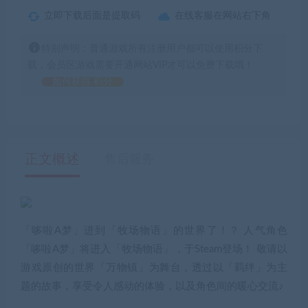
立即下载后面是提取码
在线客服在网站右下角
特别声明：普通游戏所有注册用户都可以使用积分下
载，会员区游戏需要开通网站VIP才可以免费下载哦！
如何获得 积分
正文概述
售后服务
「哆啦A梦」进到「牧场物语」的世界了！？ 人气角色
「哆啦A梦」将进入「牧场物语」，于Steam登场！ 敬请以
游戏原创的世界「万物镇」为舞台，透过以「羁绊」为主
题的故事，享受令人感动的体验，以及角色间的暖心交流♪