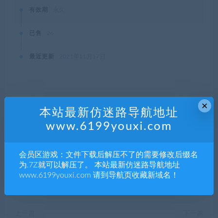
有效期
永久
已售
26
最近更新
2021年11月17日
×
本站资源都是网络收集，如有侵权请联系管理员删除!
本站最新仿迷路导航地址
99单机游戏
»
哆啦A梦：大雄的牧场物语/DORAEMON STORY
www.6199youxi.com
OF SEASONS（Build.5609804）
会员区游戏：文件下载后解压不了的需要修改后缀名
为.7Z就可以解压了。 本站最新仿迷路导航地址
分享到：
www.6199youxi.com 请到导航页收藏新域名！
上一篇
下一篇