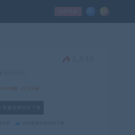
登录/注册
。
1.84K
关注1.84K次
VIP免费
去升级
客服在网站右下角
最后面
在线客服在网站右下角