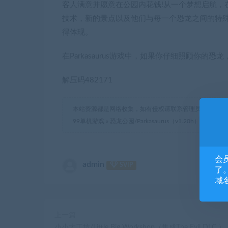
客人满意并愿意在公园内花钱!从一个梦想启航，
技术，新的景点以及他们与每一个恐龙之间的特
得体现。
在Parkasaurus游戏中，如果你仔细照顾你
解压码482171
本站资源都是网络收集，如有侵权请联系管理员删除!
99单机游戏
»
恐龙公园/Parkasaurus（v1.20h）
会
admin
SVIP
了。
域
上一篇
小小大工坊/Little Big Workshop（集成The Evil DLC ）