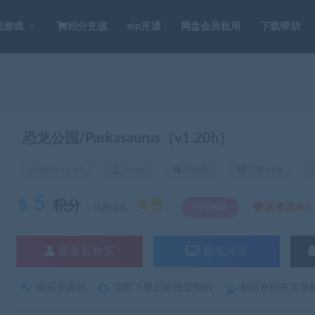
员游戏
积分充值
vip开通
网盘会员租用
下载帮助
恐龙公园/Parkasaurus（v1.20h）
2021-11-17
admin
已收录
已售13次
5
积分
免费
该资源永久S
优惠信息:
SVIP特权
登录后购买
暂无演示
购买资源后
立即下载后面是提取码
解压密码在文章