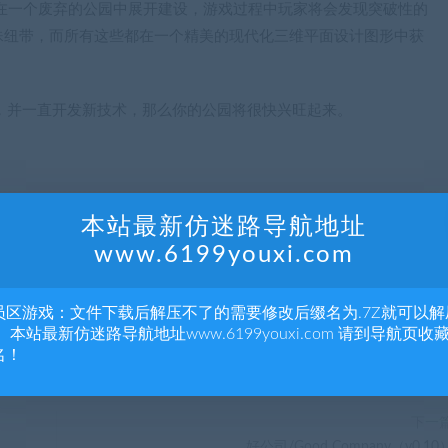
在一个废弃的公园中展开建设，游戏过程中玩家将会发现突破性的
殊纽带，而所有这些都在一个精美的现代化三维平面设计图形中获
的恐龙，并一直开发新技术，那么你的公园将很快兴旺起来。
本站最新仿迷路导航地址
www.6199youxi.com
员区游戏：文件下载后解压不了的需要修改后缀名为.7Z就可以解
分享到：
 本站最新仿迷路导航地址www.6199youxi.com 请到导航页收
名！
下一
好公司/Good Company（v0.10