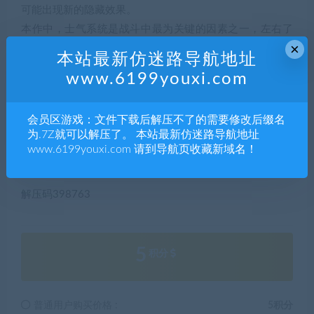
可能出现新的隐藏效果。
本作中，士气系统是战斗中最为关键的因素之一，左右了
×
全队的伤害输出。
本站最新仿迷路导航地址
本作中，有80种隐藏的成就，完成它们可追求极致的难度
www.6199youxi.com
挑战。
本作中，提供了战斗数据统计，精准的体现出不同玩家的
会员区游戏：文件下载后解压不了的需要修改后缀名
操作及战斗技巧的使用。
为.7Z就可以解压了。 本站最新仿迷路导航地址
本作中，二周目进行可获全武将解锁，敌将乱入，道具继
www.6199youxi.com 请到导航页收藏新域名！
承，天赋扩展及特殊装备等丰富的周目
解压码398763
5
积分
普通用户购买价格 :
5积分