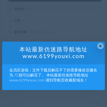
有效期
永久
已售
28
最近更新
2021年11月17日
×
本站最新仿迷路导航地址
www.6199youxi.com
本站资源都是网络收集，如有侵权请联系管理员删除!
99单机游戏
»
F1 2020
会员区游戏：文件下载后解压不了的需要修改后缀名
为.7Z就可以解压了。 本站最新仿迷路导航地址
www.6199youxi.com 请到导航页收藏新域名！
分享到：
上一篇
下一篇