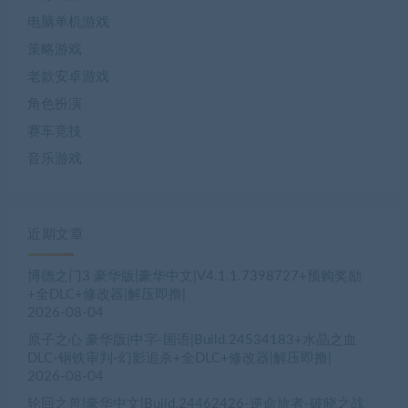
电脑单机游戏
策略游戏
老款安卓游戏
角色扮演
赛车竞技
音乐游戏
近期文章
博德之门3 豪华版|豪华中文|V4.1.1.7398727+预购奖励
+全DLC+修改器|解压即撸|
2026-08-04
原子之心 豪华版|中字-国语|Build.24534183+水晶之血
DLC-钢铁审判-幻影追杀+全DLC+修改器|解压即撸|
2026-08-04
轮回之兽|豪华中文|Build.24462426-逆命旅者-破晓之战