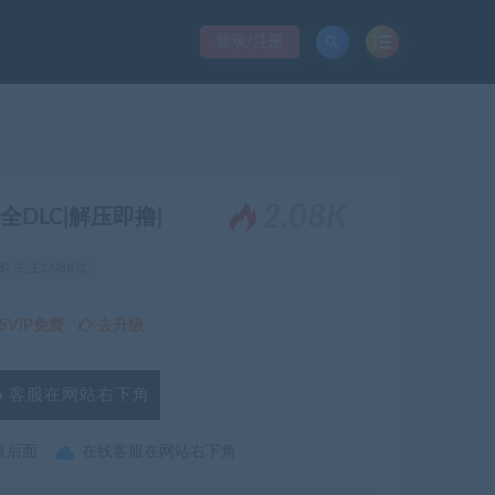
登录/注册
。
2.08K
7+全DLC|解压即撸|
关注2.08K次
VIP免费
去升级
客服在网站右下角
最后面
在线客服在网站右下角