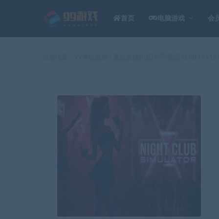
首页
电脑游戏
会
当前位置：
99单机游戏
夜总会模拟器|中字-国语|Build.195139
>