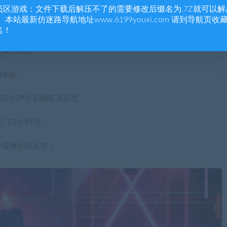
员区游戏：文件下载后解压不了的需要修改后缀名为.7Z就可以解
印记。无论你是想用现代设计装饰你的俱乐部，还是想增添一丝怀
 本站最新仿迷路导航地址www.6199youxi.com 请到导航页收
名！
擎5开发。
的体验。
乐部的声誉和顾客满意度。
化门口的利润。
中最棒的俱乐部！