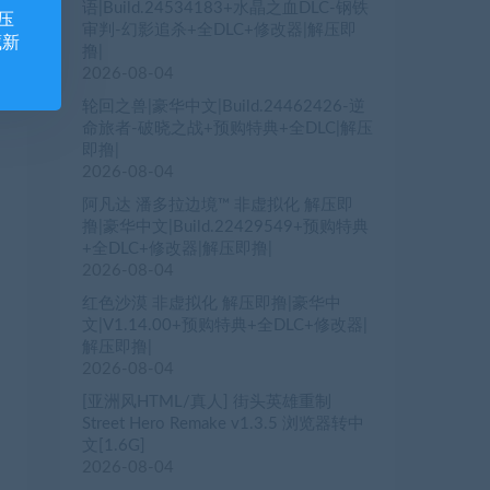
语|Build.24534183+水晶之血DLC-钢铁
压
审判-幻影追杀+全DLC+修改器|解压即
藏新
撸|
2026-08-04
轮回之兽|豪华中文|Build.24462426-逆
命旅者-破晓之战+预购特典+全DLC|解压
即撸|
2026-08-04
阿凡达 潘多拉边境™ 非虚拟化 解压即
撸|豪华中文|Build.22429549+预购特典
+全DLC+修改器|解压即撸|
2026-08-04
红色沙漠 非虚拟化 解压即撸|豪华中
文|V1.14.00+预购特典+全DLC+修改器|
解压即撸|
2026-08-04
[亚洲风HTML/真人] 街头英雄重制
Street Hero Remake v1.3.5 浏览器转中
文[1.6G]
2026-08-04