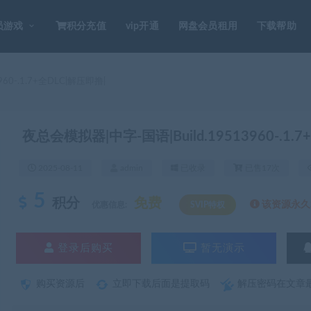
员游戏
积分充值
vip开通
网盘会员租用
下载帮助
60-.1.7+全DLC|解压即撸|
夜总会模拟器|中字-国语|Build.19513960-.1.
2025-08-11
admin
已收录
已售17次
5
积分
免费
该资源永久S
优惠信息:
SVIP特权
登录后购买
暂无演示
购买资源后
立即下载后面是提取码
解压密码在文章