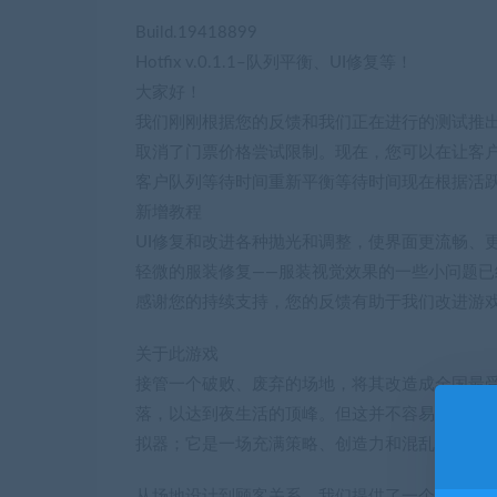
Build.19418899
Hotfix v.0.1.1–队列平衡、UI修复等！
大家好！
我们刚刚根据您的反馈和我们正在进行的测试推
取消了门票价格尝试限制。现在，您可以在让客
客户队列等待时间重新平衡等待时间现在根据活
新增教程
UI修复和改进各种抛光和调整，使界面更流畅、
轻微的服装修复——服装视觉效果的一些小问题已
感谢您的持续支持，您的反馈有助于我们改进游
关于此游戏
接管一个破败、废弃的场地，将其改造成全国最
落，以达到夜生活的顶峰。但这并不容易；你需
拟器；它是一场充满策略、创造力和混乱的旅程
从场地设计到顾客关系，我们提供了一个动态的