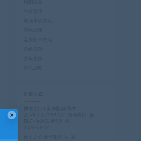
模拟经营
生存冒险
电脑单机游戏
策略游戏
老款安卓游戏
角色扮演
赛车竞技
音乐游戏
近期文章
博德之门3 豪华版|豪华中
×
文|V4.1.1.7398727+预购奖励+全
DLC+修改器|解压即撸|
2026-08-04
原子之心 豪华版|中字-国