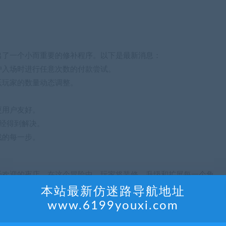
出了一个小而重要的修补程序。以下是最新消息：
户入场时进行任意次数的付款尝试。
跃玩家的数量动态调整。
更用户友好。
经得到解决。
戏的每一步。
受欢迎的夜店。在这个冒险中，玩家将装修、升级和扩展每一个角
要管理棘手的顾客，同时维护夜店的声誉。这不仅仅是一个夜店模
本站最新仿迷路导航地址
，你将与朋友一起经历。
www.6199youxi.com
氛围，让你沉浸在夜生活的混乱和兴奋中。创造你自己的俱乐部风