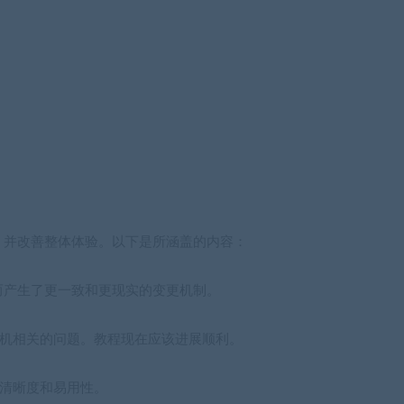
，并改善整体体验。以下是所涵盖的内容：
而产生了更一致和更现实的变更机制。
nd的搅拌机相关的问题。教程现在应该进展顺利。
提高清晰度和易用性。