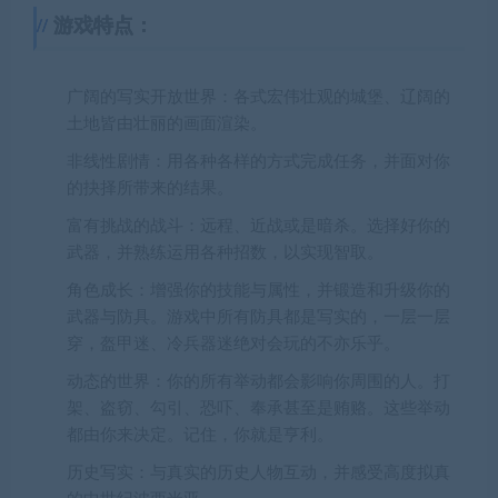
游戏特点：
广阔的写实开放世界：各式宏伟壮观的城堡、辽阔的
土地皆由壮丽的画面渲染。
非线性剧情：用各种各样的方式完成任务，并面对你
的抉择所带来的结果。
富有挑战的战斗：远程、近战或是暗杀。选择好你的
武器，并熟练运用各种招数，以实现智取。
角色成长：增强你的技能与属性，并锻造和升级你的
武器与防具。游戏中所有防具都是写实的，一层一层
穿，盔甲迷、冷兵器迷绝对会玩的不亦乐乎。
动态的世界：你的所有举动都会影响你周围的人。打
架、盗窃、勾引、恐吓、奉承甚至是贿赂。这些举动
都由你来决定。记住，你就是亨利。
历史写实：与真实的历史人物互动，并感受高度拟真