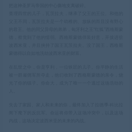
把这神圣罗马帝国的中心撕地支离破碎。
查理四世的儿子，瓦茨拉夫，继承了父王的王位。和他的
父王不同，瓦茨拉夫是一个幼稚的、放纵的而且没有野心
的君王。他的同父异母的弟弟，匈牙利之王“红狐”西格斯蒙
德，察觉到了他的懦弱。西格斯蒙德佯装好意，开拔进驻
波西米亚，并且挟持了国王瓦茨拉夫。没了国王，西格斯
蒙德得以自如地洗劫波西米亚的财富。
在乱世之中，你是亨利，一位铁匠的儿子。你平静的生活
被一群雇佣军所夺走，他们收到了西格斯蒙德的亲令，烧
光了你的镇子。你命大，成为了唯一一个逃过这场浩劫的
人。
失去了家园、家人和未来的你，最终加入了拉德季·科比拉
阁下麾下的反抗军。命运将你带入这场冲突中，以及这场
内战，这场决定波西米亚的未来的内战。