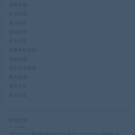
恐怖冒险
文字游戏
格斗游戏
模拟经营
生存冒险
电脑单机游戏
策略游戏
老款安卓游戏
角色扮演
赛车竞技
音乐游戏
近期文章
博德之门3 豪华版|豪华中文|V4.1.1.7398727+预购奖励