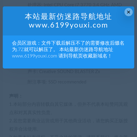
处理器: Intel CPU Core i7 3770 3,4 GHz, AMD
×
CPU AMD FX-8350 4 GHz
本站最新仿迷路导航地址
内存: 16 GB RAM
www.6199youxi.com
显卡: Nvidia GPU GeForce GTX 1060, AMD GPU
Radeon RX 580
会员区游戏：文件下载后解压不了的需要修改后缀名
为.7Z就可以解压了。 本站最新仿迷路导航地址
DirectX 版本: 11
www.6199youxi.com 请到导航页收藏新域名！
存储空间: 需要 90 GB 可用空间
声卡: Creative SOUND BLASTER Zx
附注事项: SSD recommended
声明：
1.本站部分内容转载自其它媒体，但并不代表本站赞同其观
点和对其真实性负责。
2.若您需要商业运营或用于其他商业活动，请您购买正版授
权并合法使用。