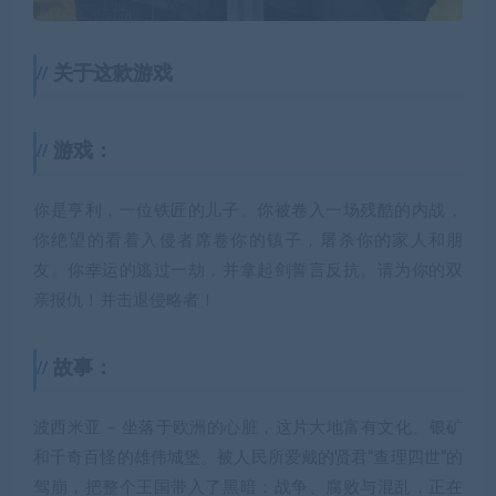
关于这款游戏
游戏：
你是亨利，一位铁匠的儿子。你被卷入一场残酷的内战，
你绝望的看着入侵者席卷你的镇子，屠杀你的家人和朋
友。你幸运的逃过一劫，并拿起剑誓言反抗。请为你的双
亲报仇！并击退侵略者！
故事：
波西米亚 – 坐落于欧洲的心脏，这片大地富有文化、银矿
和千奇百怪的雄伟城堡。被人民所爱戴的贤君“查理四世”的
驾崩，把整个王国带入了黑暗：战争、腐败与混乱，正在