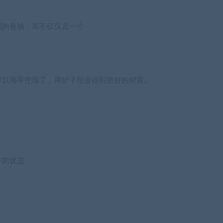
同的卷轴，而不仅仅是一个
%
可以用手挖掘了。用铲子挖会得到更好的财富。
什
件的状态