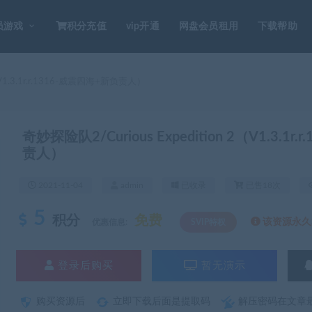
员游戏
积分充值
vip开通
网盘会员租用
下载帮助
（V1.3.1r.r.1316-威震四海+新负责人）
奇妙探险队2/Curious Expedition 2（V1.3.1r
责人）
2021-11-04
admin
已收录
已售18次
5
积分
免费
该资源永久S
优惠信息:
SVIP特权
登录后购买
暂无演示
购买资源后
立即下载后面是提取码
解压密码在文章