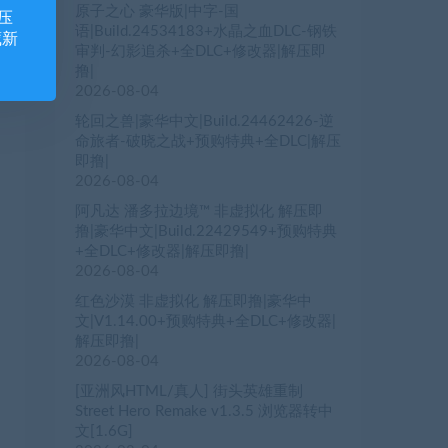
原子之心 豪华版|中字-国
压
语|Build.24534183+水晶之血DLC-钢铁
藏新
审判-幻影追杀+全DLC+修改器|解压即
撸|
2026-08-04
轮回之兽|豪华中文|Build.24462426-逆
命旅者-破晓之战+预购特典+全DLC|解压
即撸|
2026-08-04
阿凡达 潘多拉边境™ 非虚拟化 解压即
撸|豪华中文|Build.22429549+预购特典
+全DLC+修改器|解压即撸|
2026-08-04
红色沙漠 非虚拟化 解压即撸|豪华中
文|V1.14.00+预购特典+全DLC+修改器|
解压即撸|
2026-08-04
[亚洲风HTML/真人] 街头英雄重制
Street Hero Remake v1.3.5 浏览器转中
文[1.6G]