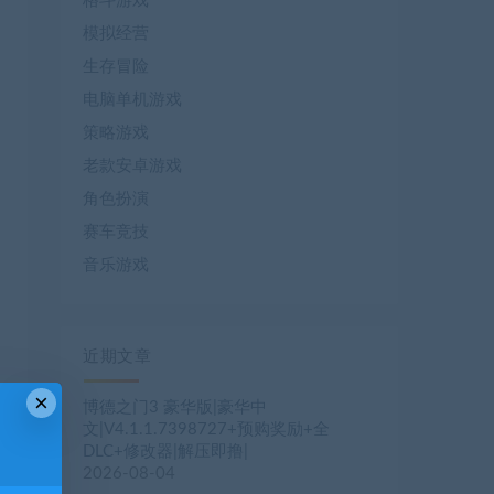
格斗游戏
模拟经营
生存冒险
电脑单机游戏
策略游戏
老款安卓游戏
角色扮演
赛车竞技
音乐游戏
近期文章
×
博德之门3 豪华版|豪华中
文|V4.1.1.7398727+预购奖励+全
DLC+修改器|解压即撸|
2026-08-04