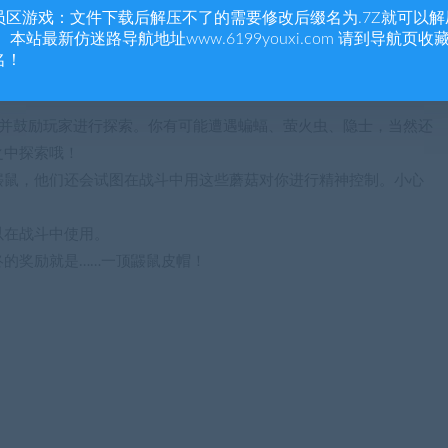
员区游戏：文件下载后解压不了的需要修改后缀名为.7Z就可以解
 本站最新仿迷路导航地址www.6199youxi.com 请到导航页收
名！
性并鼓励玩家进行探索。你有可能遭遇蝙蝠、萤火虫、隐士，当然还
之中探索哦！
鼹鼠，他们还会试图在战斗中用这些蘑菇对你进行精神控制。小心
以在战斗中使用。
的奖励就是……一顶鼹鼠皮帽！