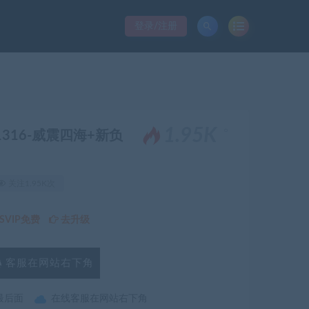
登录/注册
。
1.95K
.r.1316-威震四海+新负
关注1.95K次
VIP免费
去升级
客服在网站右下角
最后面
在线客服在网站右下角