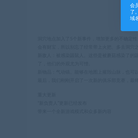
会
了。
域
洞穴地点加入了5个新事件，增加更多的不确定
会有财宝，所以别忘了经常带上火把、多去洞穴
新敌人：被感染鼹鼠人。这些是被蘑菇感染了的
了，他们的外观尤为可憎。
新物品：气动镐。能够在地图上摧毁山脉，也可
最后，我们刚刚开启了一次新的俱乐部竞赛，最终
重大更新
“新负责人”更新已经发布
带来一个全新游戏模式和众多新内容