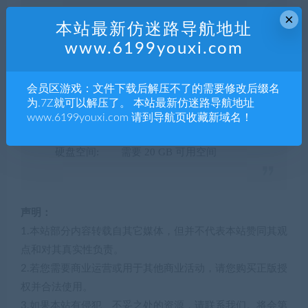
×
本站最新仿迷路导航地址
最低配置
www.6199youxi.com
操作系统: Windows® 8.1 / 10 64-bit
处理器 : Intel® Core™ i3 2.5GHz
会员区游戏：文件下载后解压不了的需要修改后缀名
图形显卡: NVIDIA® GeForce® GTX
为.7Z就可以解压了。 本站最新仿迷路导航地址
760
www.6199youxi.com 请到导航页收藏新域名！
内存容量: 4 GB RAM
硬盘空间: 需要 20 GB 可用空间
声明：
1.本站部分内容转载自其它媒体，但并不代表本站赞同其观
点和对其真实性负责。
2.若您需要商业运营或用于其他商业活动，请您购买正版授
权并合法使用。
3.如果本站有侵犯、不妥之处的资源，请联系我们。将会第