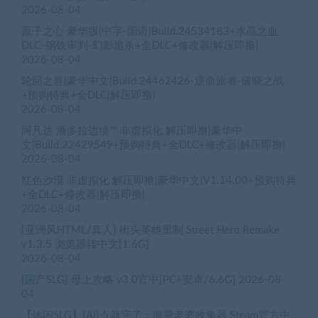
2026-08-04
原子之心 豪华版|中字-国语|Build.24534183+水晶之血
DLC-钢铁审判-幻影追杀+全DLC+修改器|解压即撸|
2026-08-04
轮回之兽|豪华中文|Build.24462426-逆命旅者-破晓之战
+预购特典+全DLC|解压即撸|
2026-08-04
阿凡达 潘多拉边境™ 非虚拟化 解压即撸|豪华中
文|Build.22429549+预购特典+全DLC+修改器|解压即撸|
2026-08-04
红色沙漠 非虚拟化 解压即撸|豪华中文|V1.14.00+预购特典
+全DLC+修改器|解压即撸|
2026-08-04
[亚洲风HTML/真人] 街头英雄重制 Street Hero Remake
v1.3.5 浏览器转中文[1.6G]
2026-08-04
[国产SLG] 母上攻略 v3.0官中[PC+安卓/6.6G]
2026-08-
04
【休闲SLG】[AI]点就完了：海量老婆收集器 Steam官方中