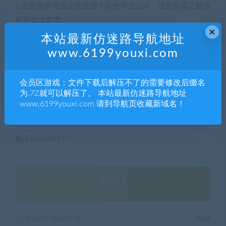
2.若您需要商业运营或用于其他商业活动，请您购买正版授
权并合法使用。
×
3.如果本站有侵犯、不妥之处的资源，请联系我们。将会第
本站最新仿迷路导航地址
一时间解决！
www.6199youxi.com
4.本站部分内容均由互联网收集整理，仅供大家参考、学
习，不存在任何商业目的与商业用途。
会员区游戏：文件下载后解压不了的需要修改后缀名
5.本站提供的所有资源仅供参考学习使用，版权归原著所
为.7Z就可以解压了。 本站最新仿迷路导航地址
有，禁止下载本站资源参与任何商业和非法行为，请于24
www.6199youxi.com 请到导航页收藏新域名！
小时之内删除!
解压码523877
5
积分
普通用户购买价格 :
5积分