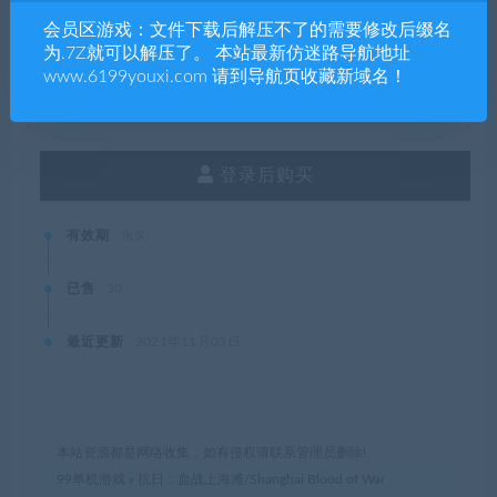
会员区游戏：文件下载后解压不了的需要修改后缀名
SVIP会员购买价格 :
0积分
为.7Z就可以解压了。 本站最新仿迷路导航地址
www.6199youxi.com 请到导航页收藏新域名！
终身SVIP购买价格 :
免费
登录后购买
有效期
永久
已售
30
最近更新
2021年11月03日
本站资源都是网络收集，如有侵权请联系管理员删除!
99单机游戏
»
抗日：血战上海滩/Shanghai Blood of War