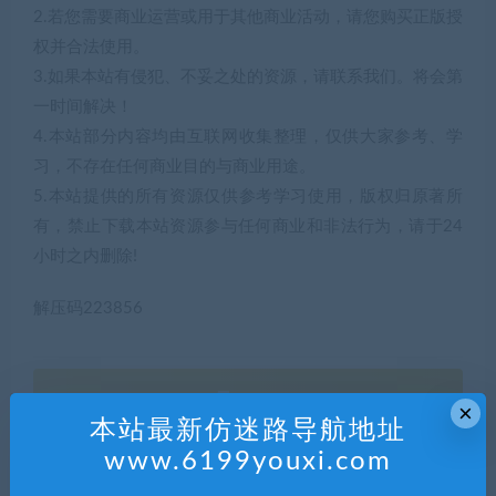
2.若您需要商业运营或用于其他商业活动，请您购买正版授
权并合法使用。
3.如果本站有侵犯、不妥之处的资源，请联系我们。将会第
一时间解决！
4.本站部分内容均由互联网收集整理，仅供大家参考、学
习，不存在任何商业目的与商业用途。
5.本站提供的所有资源仅供参考学习使用，版权归原著所
有，禁止下载本站资源参与任何商业和非法行为，请于24
小时之内删除!
解压码223856
5
积分
×
本站最新仿迷路导航地址
www.6199youxi.com
普通用户购买价格 :
5积分