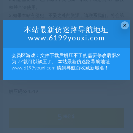
权并合法使用。
3.如果本站有侵犯、不妥之处的资源，请联系我们。将会第
一时间解决！
×
本站最新仿迷路导航地址
4.本站部分内容均由互联网收集整理，仅供大家参考、学
www.6199youxi.com
习，不存在任何商业目的与商业用途。
5.本站提供的所有资源仅供参考学习使用，版权归原著所
会员区游戏：文件下载后解压不了的需要修改后缀名
有，禁止下载本站资源参与任何商业和非法行为，请于24
为.7Z就可以解压了。 本站最新仿迷路导航地址
小时之内删除!
www.6199youxi.com 请到导航页收藏新域名！
解压码624519
5
积分