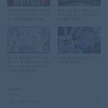
漫威蜘蛛侠2|豪华中文|Buil
急救人生 急救员模拟器|官
d.17199275-1.131.0+全D
方中文|Build.17310388+全
LC+预购奖励|解压即撸|
DLC|解压即撸|
失业了 我获得了亿万游戏
久我山栞的死法手账|官方
财产!|中字-国语|Build.1686
中文|解压即撸|
5822-共梦余生-烟火流年
+全DLC|解压即撸|
游戏搜索