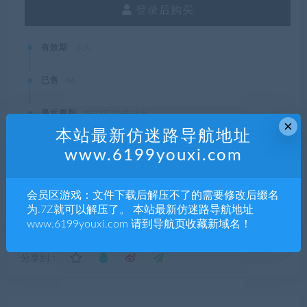
登录后购买
有效期
永久
已售
44
最近更新
2023年10月28日
×
本站最新仿迷路导航地址
www.6199youxi.com
本站资源都是网络收集，如有侵权请联系管理员删除!
会员区游戏：文件下载后解压不了的需要修改后缀名
99单机游戏
»
反恐精英:CS虎王单机版
为.7Z就可以解压了。 本站最新仿迷路导航地址
www.6199youxi.com 请到导航页收藏新域名！
分享到：