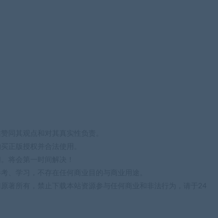
站赞同其观点和对其真实性负责。
购买正版授权并合法使用。
们。将会第一时间解决！
参考、学习，不存在任何商业目的与商业用途。
归原著所有，禁止下载本站资源参与任何商业和非法行为，请于24