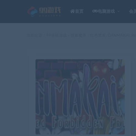
首页
电脑游戏
会
当前位置：
99单机游戏
弹幕魔界：红色禁果/DANMAKAI: Red For
>