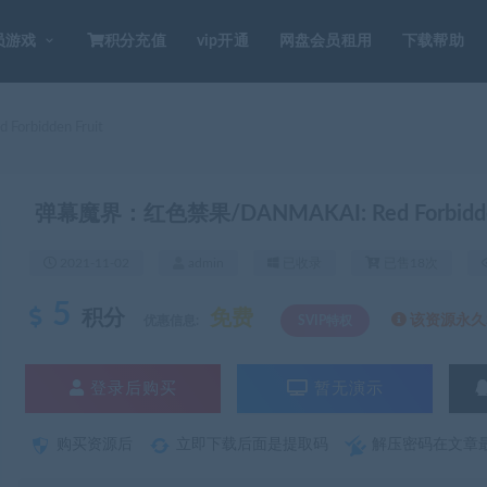
员游戏
积分充值
vip开通
网盘会员租用
下载帮助
bidden Fruit
弹幕魔界：红色禁果/DANMAKAI: Red Forbidden
2021-11-02
admin
已收录
已售18次
5
积分
免费
该资源永久S
优惠信息:
SVIP特权
登录后购买
暂无演示
购买资源后
立即下载后面是提取码
解压密码在文章