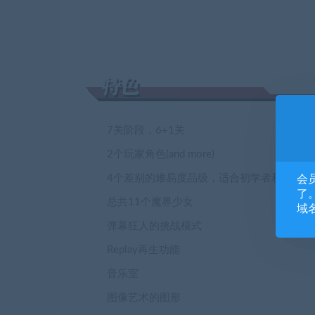
7关阶段，6+1关
2个玩家角色(and more)
4个差别的难易度品级，适合初学者和专家。
会
了。
总共11个魔界少女
域
弹幕狂人的挑战模式
Replay再生功能
音乐室
图像艺术的图形