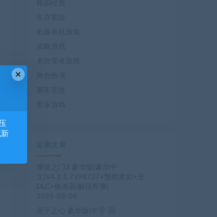
模拟经营
生存冒险
电脑单机游戏
策略游戏
老款安卓游戏
×
角色扮演
赛车竞技
音乐游戏
压
藏新
近期文章
博德之门3 豪华版|豪华中
文|V4.1.1.7398727+预购奖励+全
DLC+修改器|解压即撸|
2026-08-04
原子之心 豪华版|中字-国