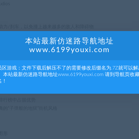
dios
助力/刹车，以免撞上越来越多的敌人和障碍物
弹药，以及各种很棒的动力增强，拾取和增强功能，以帮助您更长寿
本站最新仿迷路导航地址
多盾牌的船只时获得最高分
www.6199youxi.com
ter XL是一款复古风格，令人上瘾的节奏快节奏的街机射击游戏！
员区游戏：文件下载后解压不了的需要修改后缀名为.7Z就可以解
 本站最新仿迷路导航地址www.6199youxi.com 请到导航页收
盘+游戏手柄支持（不是双杆射击游戏）[/ i]
名！
导引器，激光，爆炸射击等，可以帮助您生存
寿
排行榜中占据优势
典的“子弹般的地狱”街机风格
图形