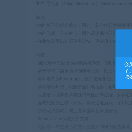
亚当·尼克森（Adam Nickerson）-Nickervision Stu
游戏：
-您的船不能停止移动；因此，您必须转弯并使用
-您的飞船一直在射击，因此请确保拾取更多的
-在收集硬币以购买更多更快，更快射击或具有更
特征：
-回顾80年代经典的街机街机游戏。 Bit Blas
会
了。
-易于学习，简单的控制即可飞船，助力和制动。键
域
-各种邪恶的Power ups，例如散布射击，热
-屏幕清理炸弹，舰船护盾和助推器，帮助您更长
-收集硬币以解锁具有独特属性的新战舰，从而在
-无与伦比的生存（无限）得分追逐游戏，采用经
-赚取蒸汽成就并与朋友和世界竞争排行榜
-Steam Cloud保存文件支持
-由几乎不知道自己在做什么的人制作的复古像素