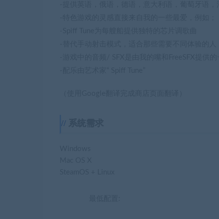
-提供英语，俄语，德语，意大利语，葡萄牙语，
-特色游戏的灵感直接来自我的一些最爱，例如； Lu
-Spiff Tune为每艘船提供独特的芯片调歌曲
-替代手动射击模式，适合那些需要不同体验的人
-游戏中的音频/ SFX是由我的嘴和FreeSFX提供
-配乐由艺术家“ Spiff Tune”
（使用Google翻译完成商店页面翻译）
系统需求
Windows
Mac OS X
SteamOS + Linux
最低配置: