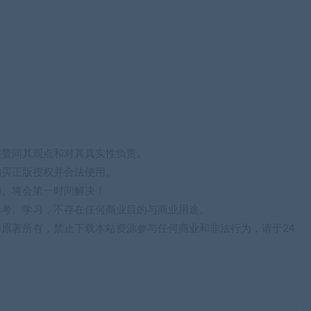
站赞同其观点和对其真实性负责。
购买正版授权并合法使用。
们。将会第一时间解决！
参考、学习，不存在任何商业目的与商业用途。
归原著所有，禁止下载本站资源参与任何商业和非法行为，请于24