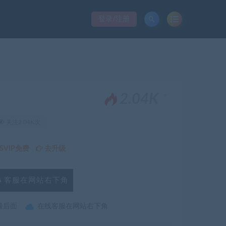
登录/注册
。
2.04K
）
关注2.04K次
VIP免费
去升级
客服在网站右下角
最后面
在线客服在网站右下角