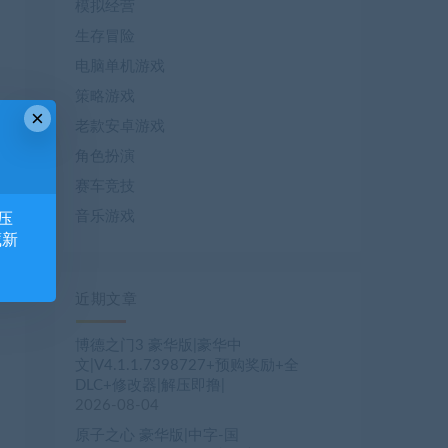
模拟经营
生存冒险
电脑单机游戏
策略游戏
×
老款安卓游戏
角色扮演
赛车竞技
音乐游戏
压
藏新
近期文章
博德之门3 豪华版|豪华中
文|V4.1.1.7398727+预购奖励+全
DLC+修改器|解压即撸|
2026-08-04
原子之心 豪华版|中字-国