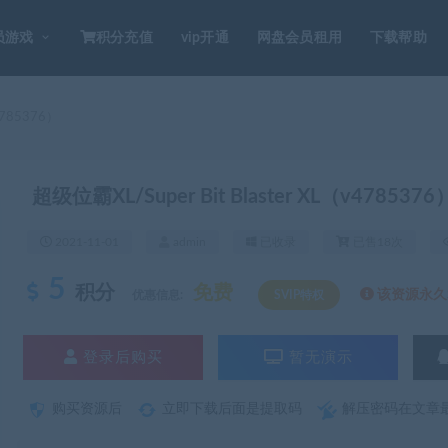
员游戏
积分充值
vip开通
网盘会员租用
下载帮助
4785376）
超级位霸XL/Super Bit Blaster XL（v4785376
2021-11-01
admin
已收录
已售18次
5
积分
免费
该资源永久S
优惠信息:
SVIP特权
登录后购买
暂无演示
购买资源后
立即下载后面是提取码
解压密码在文章