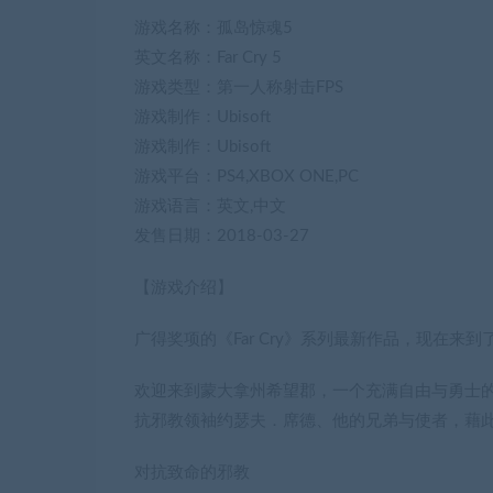
游戏名称：孤岛惊魂5
英文名称：Far Cry 5
游戏类型：第一人称射击FPS
游戏制作：Ubisoft
游戏制作：Ubisoft
游戏平台：PS4,XBOX ONE,PC
游戏语言：英文,中文
发售日期：2018-03-27
【游戏介绍】
广得奖项的《Far Cry》系列最新作品，现在来到
欢迎来到蒙大拿州希望郡，一个充满自由与勇士的
抗邪教领袖约瑟夫．席德、他的兄弟与使者，藉
对抗致命的邪教