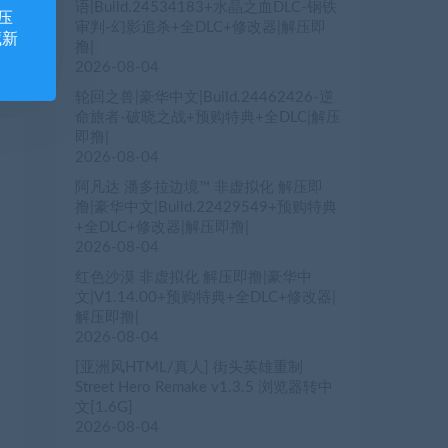
语|Build.24534183+水晶之血DLC-钢铁
压
审判-幻影追杀+全DLC+修改器|解压即
藏新
撸|
2026-08-04
轮回之兽|豪华中文|Build.24462426-逆
命旅者-破晓之战+预购特典+全DLC|解压
即撸|
2026-08-04
阿凡达 潘多拉边境™ 非虚拟化 解压即
撸|豪华中文|Build.22429549+预购特典
+全DLC+修改器|解压即撸|
2026-08-04
红色沙漠 非虚拟化 解压即撸|豪华中
文|V1.14.00+预购特典+全DLC+修改器|
解压即撸|
2026-08-04
[亚洲风HTML/真人] 街头英雄重制
Street Hero Remake v1.3.5 浏览器转中
文[1.6G]
2026-08-04