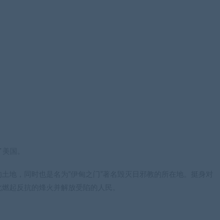
了美国。
土地，同时也是名为“伊甸之门”著名毁灭日邪教的所在地。挺身对
此燃起反抗的烽火并解放受陷的人民。