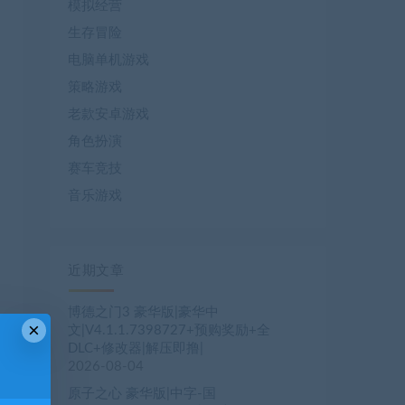
模拟经营
生存冒险
电脑单机游戏
策略游戏
老款安卓游戏
角色扮演
赛车竞技
音乐游戏
近期文章
博德之门3 豪华版|豪华中
×
文|V4.1.1.7398727+预购奖励+全
DLC+修改器|解压即撸|
2026-08-04
原子之心 豪华版|中字-国