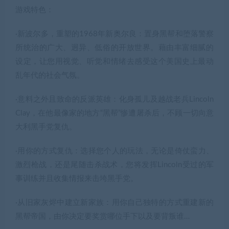
游戏特色：
·新波尔多，重塑的1968年新奥尔良：置身黑帮和堕落警察
所统治的广大、迥异、低俗的开放世界。藉由丰富细腻的
设定，让您用视觉、听觉和情绪去感受这个美国史上最动
乱年代的社会气氛。
·意料之外且致命的反派英雄：化身孤儿及越战老兵Lincoln
Clay，在他最像家的地方“黑帮”惨遭屠杀后，不顾一切向意
大利黑手党复仇。
·用你的方式复仇：选择您个人的玩法，无论是倚仗蛮力、
激烈枪战，还是尾随击杀战术，您将发挥Lincoln受过的军
事训练并且收集情报来击垮黑手党。
·从旧家灰烬中建立新家族：用你自己独特的方式重建新的
黑帮帝国，由你决定要奖赏哪位手下以及要背叛谁…