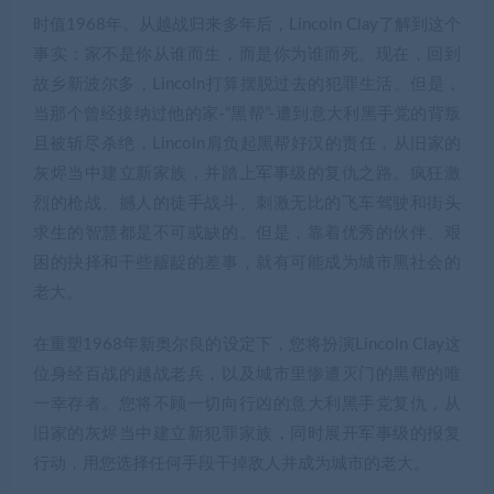
时值1968年。从越战归来多年后，Lincoln Clay了解到这个
事实：家不是你从谁而生，而是你为谁而死。现在，回到
故乡新波尔多，Lincoln打算摆脱过去的犯罪生活。但是，
当那个曾经接纳过他的家-“黑帮”-遭到意大利黑手党的背叛
且被斩尽杀绝，Lincoln肩负起黑帮好汉的责任，从旧家的
灰烬当中建立新家族，并踏上军事级的复仇之路。疯狂激
烈的枪战、撼人的徒手战斗、刺激无比的飞车驾驶和街头
求生的智慧都是不可或缺的。但是，靠着优秀的伙伴、艰
困的抉择和干些龌龊的差事，就有可能成为城市黑社会的
老大。
在重塑1968年新奥尔良的设定下，您将扮演Lincoln Clay这
位身经百战的越战老兵，以及城市里惨遭灭门的黑帮的唯
一幸存者。您将不顾一切向行凶的意大利黑手党复仇，从
旧家的灰烬当中建立新犯罪家族，同时展开军事级的报复
行动，用您选择任何手段干掉敌人并成为城市的老大。